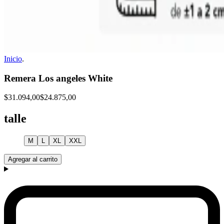
Inicio
.
Remera Los angeles White
$31.094,00
$24.875,00
talle
M
L
XL
XXL
Agregar al carrito