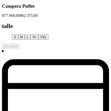
Campera Puffer
$77.968,00
$62.375,00
talle
S
M
L
XL
XXL
Sin stock